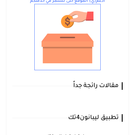
ادعم(ي) الموقع حتى نستمرّ في خدمتكم
مقالات رائجة جداً
تطبيق ليبانون4تك