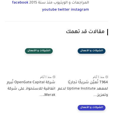
المراجعات و الويتيوب منذ سنة 2015
facebook
youtube
twitter
instagram
مقالات قد تهمك
الشركات و الأعمال
الشركات و الأعمال
منذ 1 أيام
منذ 1 أيام
T964 تُعيَّن شريكًا تجاريًا
شركة OpenGate Capital تُبرم
لمعهد Uptime Institute لدعم
اتفاقية للاستحواذ على شركة
وتعزيز...
Merak،...
الشركات و الأعمال