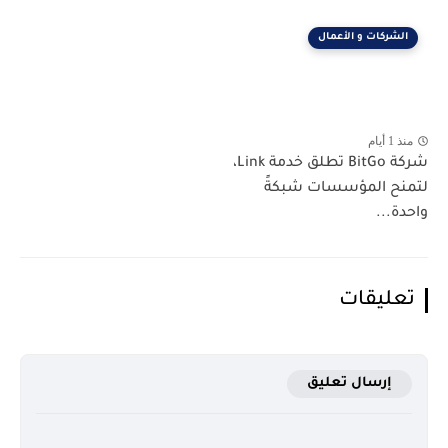
الشركات و الأعمال
منذ 1 أيام
شركة BitGo تطلق خدمة Link،
لتمنح المؤسسات شبكةً
واحدة...
تعليقات
إرسال تعليق