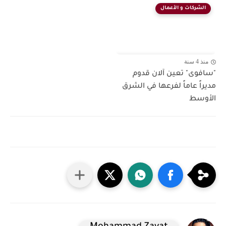
الشركات و الأعمال
منذ 4 سنة
"سافوى" تعين آلان قدوم
مديراً عاماً لفرعها في الشرق
الأوسط