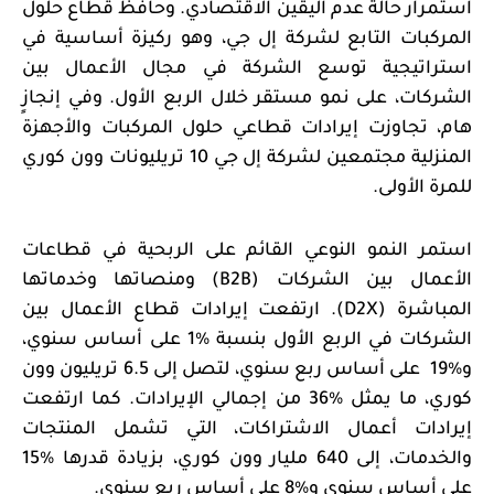
استمرار حالة عدم اليقين الاقتصادي. وحافظ قطاع حلول
المركبات التابع لشركة إل جي، وهو ركيزة أساسية في
استراتيجية توسع الشركة في مجال الأعمال بين
الشركات، على نمو مستقر خلال الربع الأول. وفي إنجازٍ
هام، تجاوزت إيرادات قطاعي حلول المركبات والأجهزة
المنزلية مجتمعين لشركة إل جي 10 تريليونات وون كوري
للمرة الأولى.
استمر النمو النوعي القائم على الربحية في قطاعات
الأعمال بين الشركات (
B2B
) ومنصاتها وخدماتها
المباشرة (
D2X
). ارتفعت إيرادات قطاع الأعمال بين
الشركات في الربع الأول بنسبة
%1 على أساس سنوي،
و%19
على أساس ربع سنوي، لتصل إلى 6.5 تريليون وون
كوري، ما يمثل
%36 من إجمالي الإيرادات. كما ارتفعت
إيرادات أعمال الاشتراكات، التي تشمل المنتجات
والخدمات، إلى 640 مليار وون كوري، بزيادة قدرها
%15
على أساس سنوي و%8 على أساس ربع سنوي.