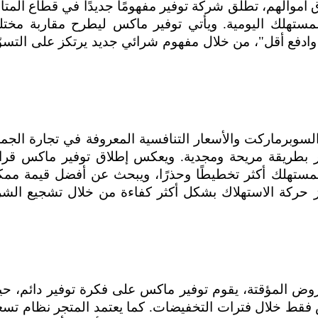
 أموالهم، تطلق شركة توفير مفهومًا جديدًا في قطاع المتا
 المستهلك اليومية. ويأتي توفير ماكس ليطرح مقاربة مختل
 وادفع أقل"، من خلال مفهوم شرائي جديد يرتكز على التسو
لسوبرماركت والأسعار التنافسية المعروفة في تجارة الجمل
كبر بطريقة مريحة ومجدية. ويعكس إطلاق توفير ماكس قرا
لمستهلك أكثر تخطيطًا وحذرًا، ويبحث عن أفضل قيمة ممك
يز حركة الاستهلاك بشكل أكثر كفاءة من خلال تشجيع الشر
عروض المؤقتة، يقوم توفير ماكس على فكرة توفير دائم، ح
 فقط خلال فترات التخفيضات. كما يعتمد المتجر نظام تسع