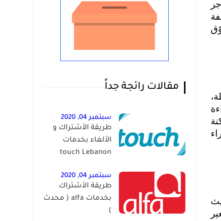
جر
فة
ّق
مقالات رائجة جداً
ة،
ءة
سبتمبر 04, 2020
نة
طريقة الأشتراك و
اء
الألغاء بخدمات
touch Lebanon
سبتمبر 04, 2020
طريقة الأشتراك
بخدمات alfa ( محدث
يث
)
ير