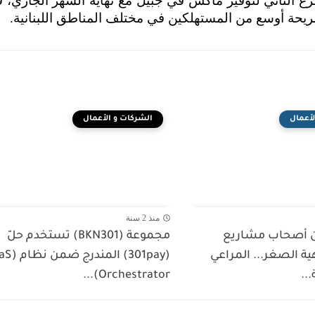
رع الثاني لتوفير ماكس في جبيل مع نهاية الشهر الجاري، 
حة أوسع من المستهلكين في مختلف المناطق اللبنانية.
لأعمال
الشركات و الأعمال
منذ 2 سنة
 أصحاب مشاريع
مجموعة (BKN301) تستخدم حلّ
ة الصغر... المراعي
(301pay) المندر
..
Orchestrator)...