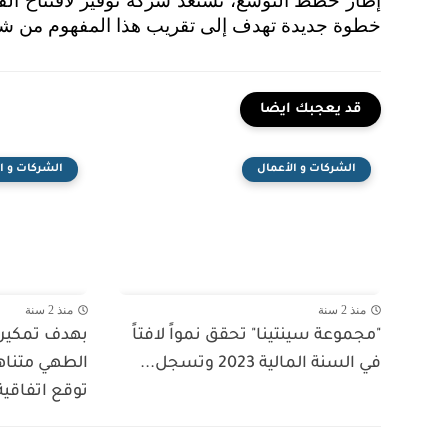
إطار خطط التوسّع، تستعد شركة توفير لافتتاح الف
خطوة جديدة تهدف إلى تقريب هذا المفهوم من شري
قد يعجبك ايضا
الشركات و الأعمال
الشركات و ا
منذ 2 سنة
منذ 2 سنة
"مجموعة سينتينا" تحقق نمواً لافتاً
بهدف تمكين
في السنة المالية 2023 وتسجل...
الطهي متناهي
توقع اتفاقية.