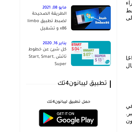
اء
مايو 08, 2021
قط
الطريقة الصحيحة
لى
لضبط تطبيق limbo
x86 و تشغيل
الويندوز على الاندرويد
يناير 16, 2020
كل شيئ عن خطوط
تاتش Start, Smart,
ًا
Super
ال
تطبيق ليبانون4تك
حمل تطبيق ليبانون4تك
في
ر.
ون